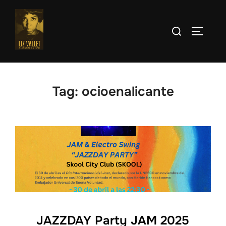
Skip
to
Search
TOGGLE
content
for:
Tag:
ocioenalicante
JAZZDAY Party JAM 2025