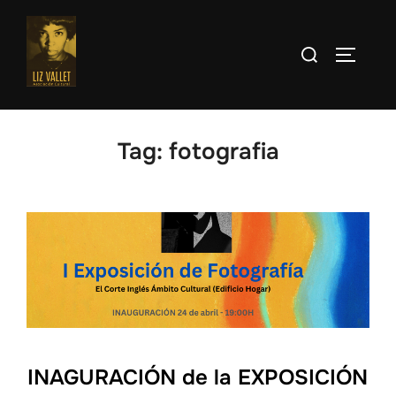
Skip
to
Search
TOGGLE
content
for:
Tag:
fotografia
INAGURACIÓN de la EXPOSICIÓN