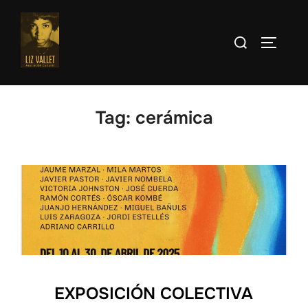
Skip
to
Search
TOGGLE
content
for:
Tag:
cerámica
EXPOSICIÓN COLECTIVA